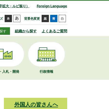
字拡大・ルビ振り）
Foreign Language
ズ
背景色変更
組織から探す
よくあるご質問
探す
・入札・開発
行政情報
外国人の皆さんへ