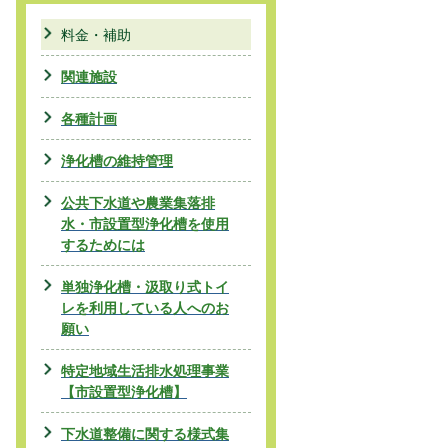
料金・補助
関連施設
各種計画
浄化槽の維持管理
公共下水道や農業集落排
水・市設置型浄化槽を使用
するためには
単独浄化槽・汲取り式トイ
レを利用している人へのお
願い
特定地域生活排水処理事業
【市設置型浄化槽】
下水道整備に関する様式集