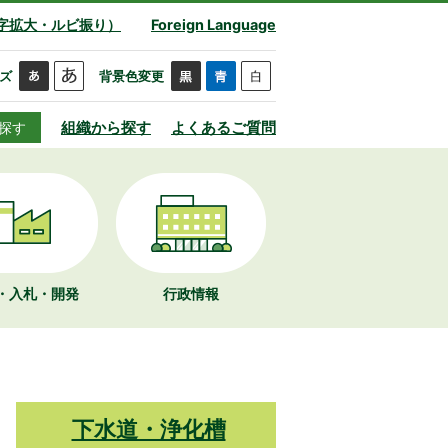
字拡大・ルビ振り）
Foreign Language
ズ
背景色変更
組織から探す
よくあるご質問
探す
・入札・開発
行政情報
下水道・浄化槽