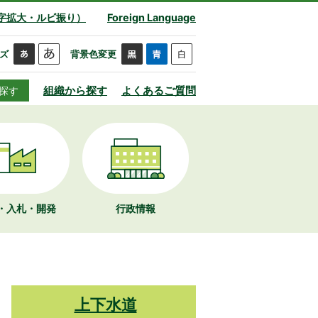
字拡大・ルビ振り）
Foreign Language
ズ
背景色変更
組織から探す
よくあるご質問
探す
・入札・開発
行政情報
上下水道