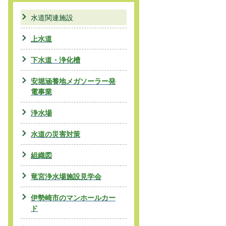
水道関連施設
上水道
下水道・浄化槽
安堀涵養地メガソーラー発
電事業
浄水場
水道の災害対策
組織図
竜宮浄水場施設見学会
伊勢崎市のマンホールカー
ド