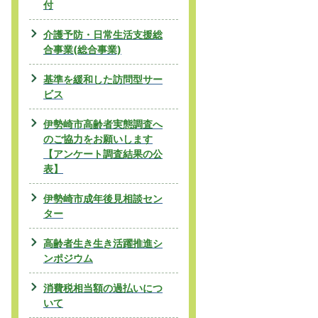
付
介護予防・日常生活支援総
合事業(総合事業)
基準を緩和した訪問型サー
ビス
伊勢崎市高齢者実態調査へ
のご協力をお願いします
【アンケート調査結果の公
表】
伊勢崎市成年後見相談セン
ター
高齢者生き生き活躍推進シ
ンポジウム
消費税相当額の過払いにつ
いて