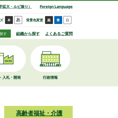
字拡大・ルビ振り）
Foreign Language
ズ
背景色変更
組織から探す
よくあるご質問
探す
・入札・開発
行政情報
高齢者福祉・介護