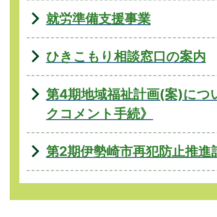
就労準備支援事業
ひきこもり相談窓口の案内
第4期地域福祉計画(案)に
クコメント手続》
第2期伊勢崎市再犯防止推進