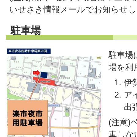
いせさき情報メールでお知らせし
駐車場
駐車場
場を利
伊
ア
出
(注意
車しな