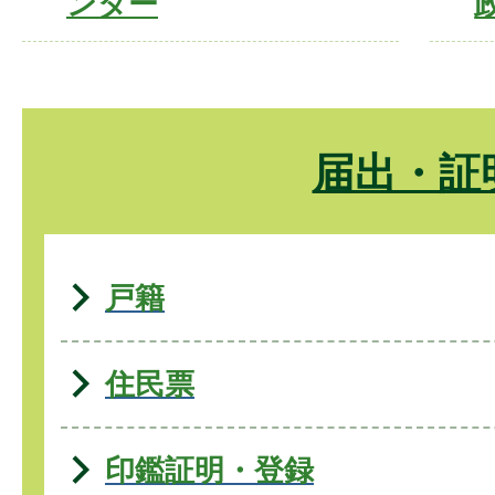
ンター
届出・証
戸籍
住民票
印鑑証明・登録