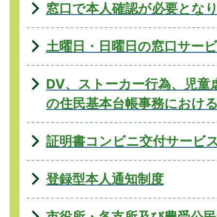
窓口で本人確認が必要とな
土曜日・日曜日の窓口サー
DV、ストーカー⾏為、児童
の住⺠基本台帳事務におけ
証明書コンビニ交付サービ
登録型本人通知制度
市役所・各支所及び豊受公