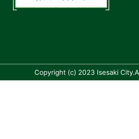
Copyright (c) 2023 Isesaki City.A