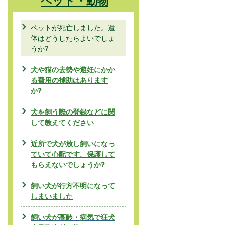
ペット・動物
ペットが死亡しました。遺
体はどうしたらよいでしょ
うか?
犬や猫の去勢や避妊にかか
る費用の補助はあります
か?
犬を飼う際の登録などに関
して教えてください
近所で犬が放し飼いになっ
ていて心配です。保護して
もらえないでしょうか?
飼い犬が行方不明になって
しまいました
飼い犬が高齢・病気で狂犬