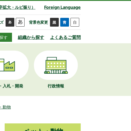
字拡大・ルビ振り）
Foreign Language
ズ
背景色変更
組織から探す
よくあるご質問
探す
・入札・開発
行政情報
・動物