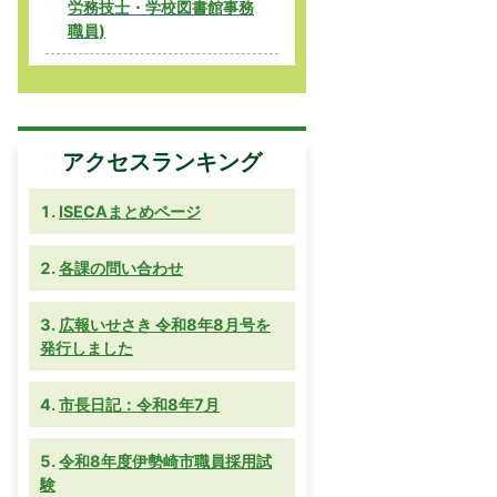
労務技士・学校図書館事務
職員)
アクセスランキング
ISECAまとめページ
各課の問い合わせ
広報いせさき 令和8年8月号を
発行しました
市長日記：令和8年7月
令和8年度伊勢崎市職員採用試
験