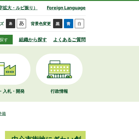
字拡大・ルビ振り）
Foreign Language
ズ
背景色変更
組織から探す
よくあるご質問
探す
・入札・開発
行政情報
整備