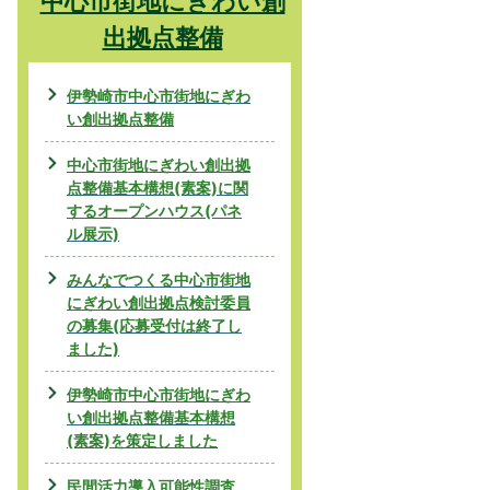
中心市街地にぎわい創
出拠点整備
伊勢崎市中心市街地にぎわ
い創出拠点整備
中心市街地にぎわい創出拠
点整備基本構想(素案)に関
するオープンハウス(パネ
ル展示)
みんなでつくる中心市街地
にぎわい創出拠点検討委員
の募集(応募受付は終了し
ました)
伊勢崎市中心市街地にぎわ
い創出拠点整備基本構想
(素案)を策定しました
民間活力導入可能性調査