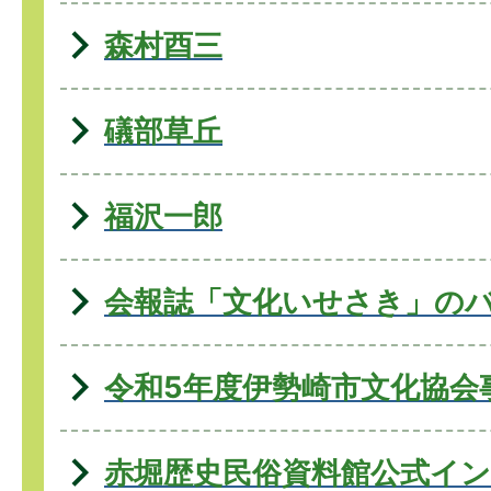
森村酉三
礒部草丘
福沢一郎
会報誌「文化いせさき」の
令和5年度伊勢崎市文化協会
赤堀歴史民俗資料館公式イ