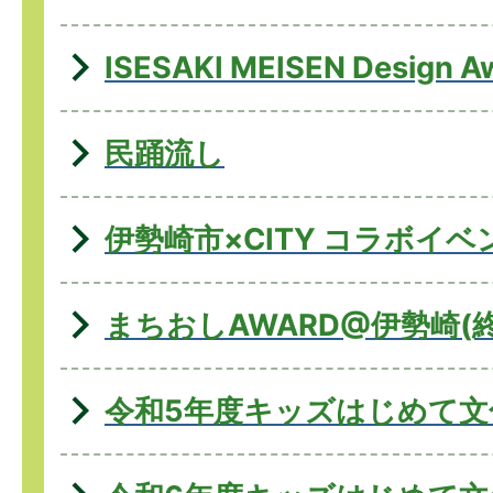
ISESAKI MEISEN Design A
民踊流し
伊勢崎市×CITY コラボイベ
まちおしAWARD@伊勢崎(
令和5年度キッズはじめて