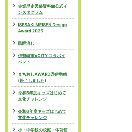
赤堀歴史民俗資料館公式イ
ンスタグラム
ISESAKI MEISEN Design
Award 2025
民踊流し
伊勢崎市×CITY コラボイ
ベント
まちおしAWARD@伊勢崎
(終了しました)
令和5年度キッズはじめて
文化チャレンジ
令和6年度キッズはじめて
文化チャレンジ
小・中学校の校庭・体育館