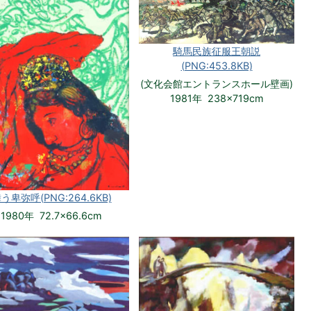
騎馬民族征服王朝説
(PNG:453.8KB)
(文化会館エントランスホール壁画)
1981年 238×719cm
う卑弥呼(PNG:264.6KB)
1980年 72.7×66.6cm