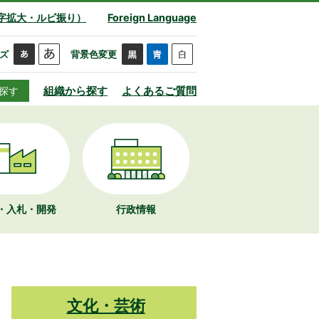
字拡大・ルビ振り）
Foreign Language
ズ
背景色変更
組織から探す
よくあるご質問
探す
・入札・開発
行政情報
文化・芸術