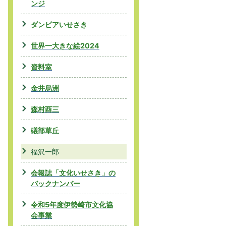
ンジ
ダンピアいせさき
世界一大きな絵2024
資料室
金井烏洲
森村酉三
礒部草丘
福沢一郎
会報誌「文化いせさき」の
バックナンバー
令和5年度伊勢崎市文化協
会事業