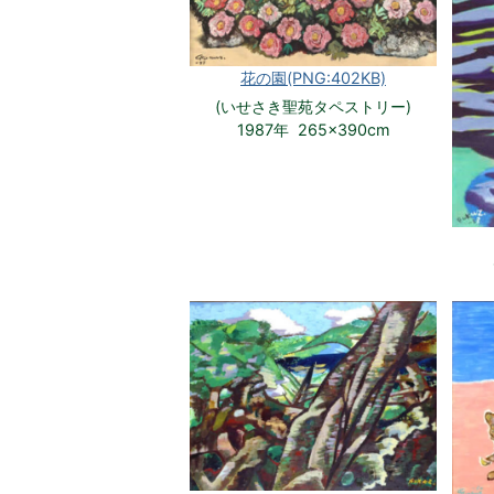
花の園(PNG:402KB)
(いせさき聖苑タペストリー)
1987年 265×390cm