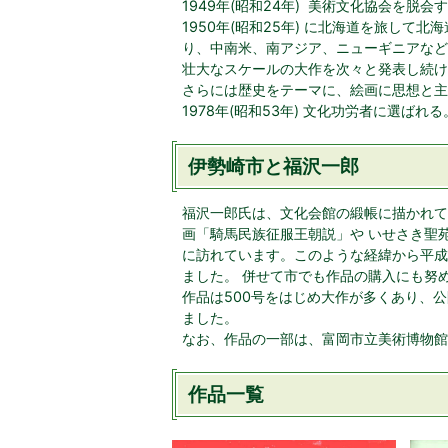
1949年(昭和24年) 美術文化協会を脱会
1950年(昭和25年) に北海道を旅し
り、中南米、南アジア、ニューギニアなど
壮大なスケールの大作を次々と発表し続け
さらには歴史をテーマに、絵画に思想と主
1978年(昭和53年) 文化功労者に選ばれる
伊勢崎市と福沢一郎
福沢一郎氏は、文化会館の緞帳に描かれて
画「騎馬民族征服王朝説」や いせさき聖
に訪れています。このような経緯から平成
ました。 併せて市でも作品の購入にも努め
作品は500号をはじめ大作が多くあり、
ました。
なお、作品の一部は、富岡市立美術博物館
作品一覧