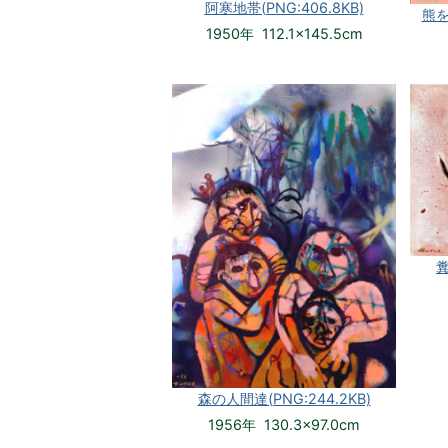
阿寒地帯(PNG:406.8KB)
熊を
1950年 112.1×145.5cm
糞
森の人間達(PNG:244.2KB)
1956年 130.3×97.0cm