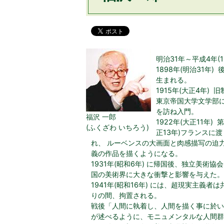
明治31年～平成4年(1
1898年(明治31年
生まれる。
1915年(大正4年)
東京帝国大学文学部
を訪ね入門。
福沢 一郎
1922年(大正11年
(ふくざわ いちろう)
正13年)フランスに
れ、 ルーベンスの大画面と肉感描写の迫
義の作品を描くようになる。
1931年(昭和6年) に帰国後、独立美
国の美術界に大きな衝撃と影響を与えた。
1941年(昭和16年) には、超現実主
りの間、拘置される。
戦後「人間に執着し、人間を描く事に於い
が述べるように、モニュメンタルな人間群