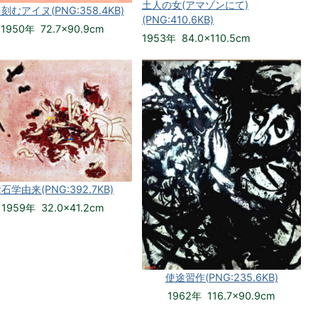
土人の女(アマゾンにて)
刻むアイヌ(PNG:358.4KB)
(PNG:410.6KB)
1950年 72.7×90.9cm
1953年 84.0×110.5cm
石学由来(PNG:392.7KB)
1959年 32.0×41.2cm
使途習作(PNG:235.6KB)
1962年 116.7×90.9cm