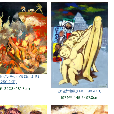
図(ダンテの地獄篇による)
:259.2KB)
年 227.3×181.8cm
政治家地獄(PNG:198.4KB)
1974年 145.5×97.0cm