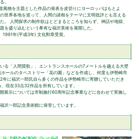
する。
て北海道風物を主題とした作品の発表を皮切りにヨーロッパはもとよ
の世界各地を巡って、人間の諸相をテーマに文明批評とも言える
た。 人間探求の制作欲はとどまるところを知らず、神話や地獄、
題を盛り込むという希有な福沢美術を展開した。
。1991年(平成3年) 文化勲章受賞。
いる「人間賛歌」、エントランスホールの7メートルを越える大壁
苑ホールのタペストリー「花の園」などを作成し、何度も伊勢崎市
2年に福沢一郎氏自ら多くの作品を伊勢崎市に寄贈していただき
、現在33点32作品を所有しています。
公開展示については市制施行60周年記念事業などに合わせて実施し
福沢一郎記念美術館に保管しています。