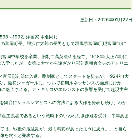
更新日：2026年01月22日
898～1992) 洋画家 本名同じ
) 後の富岡町長、福沢仁太郎の長男として群馬県富岡町(現富岡市)に
 旧制富岡中学校を卒業、旧制二高英法科を経て、1918年(大正7年)に
に入学したが、次第に大学から遠ざかり彫刻家朝倉文夫のアトリエ
) 第4帝展彫刻部に入選、彫刻家としてスタートを切るが、1924年(大
渡り、最初シャガールに、ついで初期ルネッサンスの画風にひか
力に魅了される。デ・キリコやエルンストの影響を受けて超現実主
術協会を舞台にシュルレアリスムの方法による大作を発表し続け、わが
義者は共産主義者であるという戦時下のいわれなき嫌疑を受け、半年あま
ては、戦後の混乱期が、最も精彩があったように思う。」と自ら
像を次々と発表する。