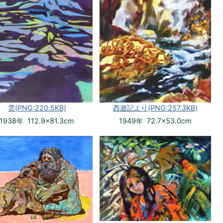
雲(PNG:220.5KB)
西遊記より(PNG:257.3KB)
1938年 112.9×81.3cm
1949年 72.7×53.0cm