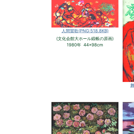
人間賛歌(PNG:518.8KB)
(文化会館大ホール緞帳の原画)
1980年 44×98cm
舞