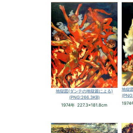
地獄
地獄図(ダンテの地獄篇による)
(PNG
(PNG:266.3KB)
1974
1974年 227.3×181.8cm