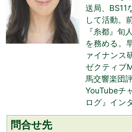
送局、BS1
して活動。
『糸都』旬
を務める。
ァイナンス
ゼクティブMB
馬交響楽団
YouTub
ログ』イン
問合せ先