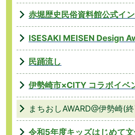
赤堀歴史民俗資料館公式イ
ISESAKI MEISEN Design A
民踊流し
伊勢崎市×CITY コラボイベ
まちおしAWARD@伊勢崎(
令和5年度キッズはじめて