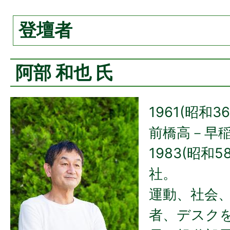
登壇者
阿部 和也 氏
1961(昭和
前橋高－早
1983(昭和
社。
運動、社会
者、デスク