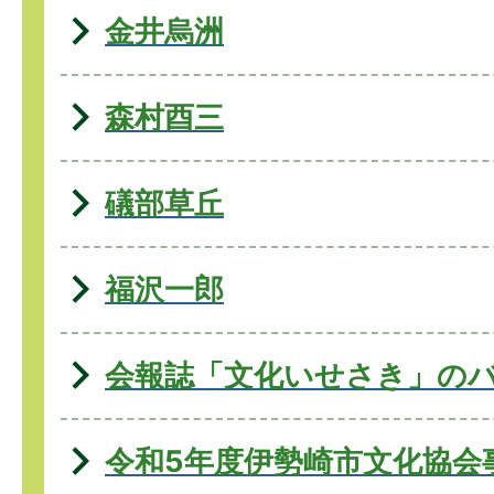
金井烏洲
森村酉三
礒部草丘
福沢一郎
会報誌「文化いせさき」の
令和5年度伊勢崎市文化協会