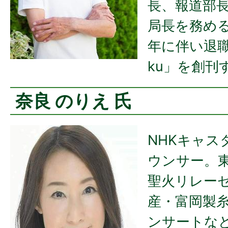
長、報道部
局長を務める。
年に伴い退職
ku」を創刊
奈良 のりえ 氏
NHKキャス
ウンサー。東
聖火リレー
産・富岡製糸
ンサートなど