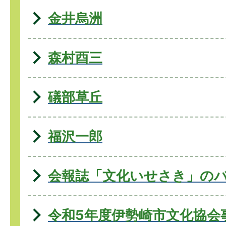
金井烏洲
森村酉三
礒部草丘
福沢一郎
会報誌「文化いせさき」の
令和5年度伊勢崎市文化協会