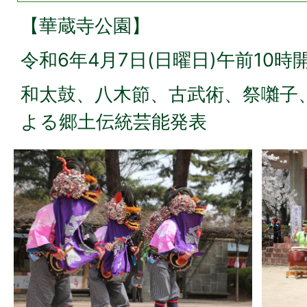
【華蔵寺公園】
令和6年4月7日(日曜日)午前10時
和太鼓、八木節、古武術、祭囃子、
よる郷土伝統芸能発表