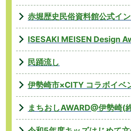
赤堀歴史民俗資料館公式イ
ISESAKI MEISEN Design A
民踊流し
伊勢崎市×CITY コラボイベ
まちおしAWARD@伊勢崎(
令和5年度キッズはじめて