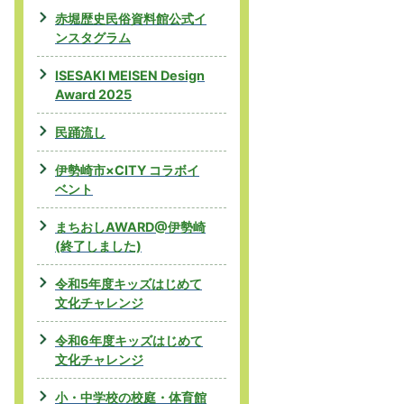
赤堀歴史民俗資料館公式イ
ンスタグラム
ISESAKI MEISEN Design
Award 2025
民踊流し
伊勢崎市×CITY コラボイ
ベント
まちおしAWARD@伊勢崎
(終了しました)
令和5年度キッズはじめて
文化チャレンジ
令和6年度キッズはじめて
文化チャレンジ
小・中学校の校庭・体育館