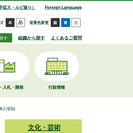
字拡大・ルビ振り）
Foreign Language
ズ
背景色変更
組織から探す
よくあるご質問
探す
・入札・開発
行政情報
体の登録
文化・芸術