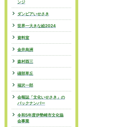
ンジ
ダンピアいせさき
世界一大きな絵2024
資料室
金井烏洲
森村酉三
礒部草丘
福沢一郎
会報誌「文化いせさき」の
バックナンバー
令和5年度伊勢崎市文化協
会事業