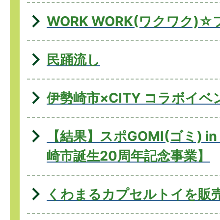
WORK WORK(ワクワク)
民踊流し
伊勢崎市×CITY コラボイベ
【結果】スポGOMI(ゴミ) i
崎市誕生20周年記念事業】
くわまるカプセルトイを販