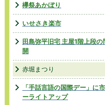
欅祭あかぼり
いせさき楽市
田島弥平旧宅 主屋1階上段
開
赤堀まつり
「手話言語の国際デー」に市
ーライトアップ