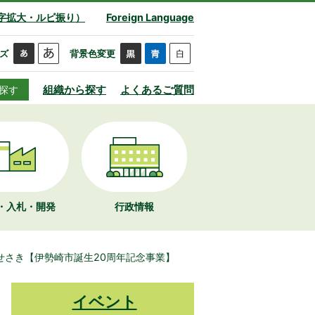
字拡大・ルビ振り）
Foreign Language
ズ
背景色変更
組織から探す
よくあるご質問
探す
・入札・開発
行政情報
n いせさき【伊勢崎市誕生20周年記念事業】
イベント