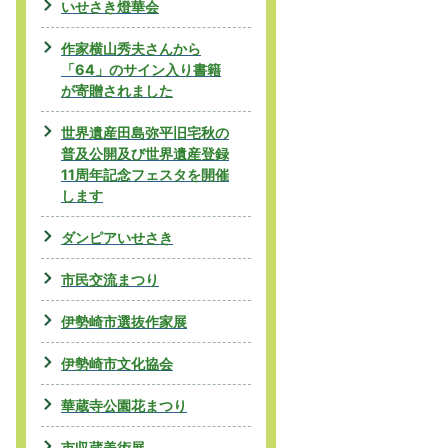
いせさき燈華会
作家横山秀夫さんから
「64」のサイン入り書籍
が寄贈されました
世界遺産田島弥平旧宅秋の
普及公開及び世界遺産登録
11周年記念フェスタを開催
します
ダンピアいせさき
市民交流まつり
伊勢崎市選抜作家展
伊勢崎市文化協会
華蔵寺公園花まつり
市収蔵美術展