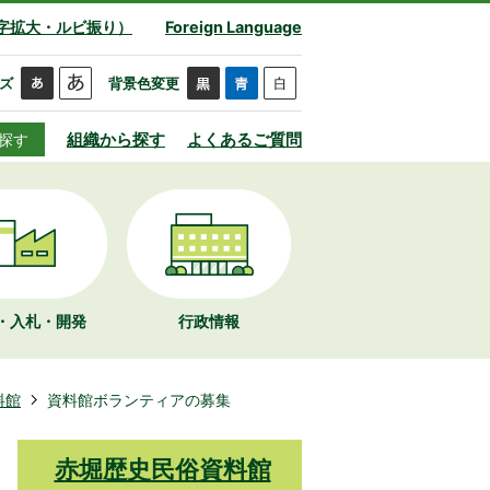
字拡大・ルビ振り）
Foreign Language
ズ
背景色変更
組織から探す
よくあるご質問
探す
・入札・開発
行政情報
料館
資料館ボランティアの募集
赤堀歴史民俗資料館