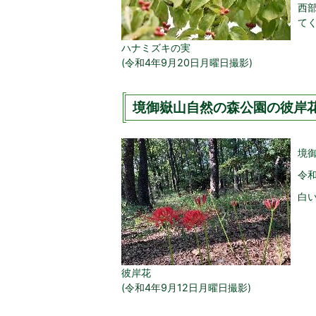
西
て
ハナミズキの実
(令和4年9月20日月曜日撮影)
境御嶽山自然の森公園の彼岸花(
境
令
白
彼岸花
(令和4年9月12日月曜日撮影)