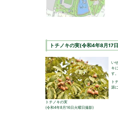
トチノキの実(令和4年8月17日
い
キ
す
ト
源
トチノキの実
(令和4年8月16日火曜日撮影)