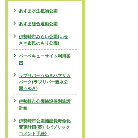
あずま水生植物公園
あずま総合運動公園
伊勢崎市みらい公園(いせ
さき市民のもり公園)
バーベキューサイト利用案
内
ラブリバーうぬきハマサカ
パーク(ラブリバー親水公
園うぬき)
伊勢崎市公園施設個別施設
計画
伊勢崎市公園施設長寿命化
変更計画(案)《パブリック
コメント手続》