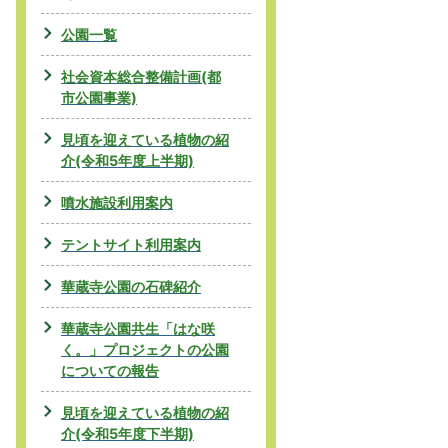
公園一覧
社会資本総合整備計画(都
市公園事業)
見頃を迎えている植物の紹
介(令和5年度上半期)
噴水施設利用案内
テントサイト利用案内
華蔵寺公園の石碑紹介
華蔵寺公園共生「はな咲
く。」プロジェクトの公園
についての報告
見頃を迎えている植物の紹
介(令和5年度下半期)