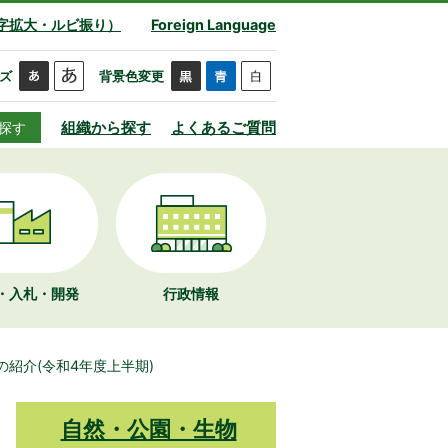
字拡大・ルビ振り）
Foreign Language
ズ
背景色変更
組織から探す
よくあるご質問
探す
・入札・開発
行政情報
紹介(令和4年度上半期)
自然・公園・生物