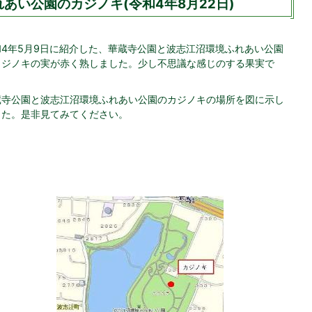
あい公園のカジノキ(令和4年8月22日)
和4年5月9日に紹介した、華蔵寺公園と波志江沼環境ふれあい公園
カジノキの実が赤く熟しました。少し不思議な感じのする果実で
。
蔵寺公園と波志江沼環境ふれあい公園のカジノキの場所を図に示し
した。是非見てみてください。