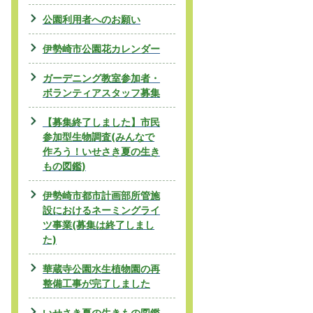
公園利用者へのお願い
伊勢崎市公園花カレンダー
ガーデニング教室参加者・
ボランティアスタッフ募集
【募集終了しました】市民
参加型生物調査(みんなで
作ろう！いせさき夏の生き
もの図鑑)
伊勢崎市都市計画部所管施
設におけるネーミングライ
ツ事業(募集は終了しまし
た)
華蔵寺公園水生植物園の再
整備工事が完了しました
いせさき夏の生きもの図鑑