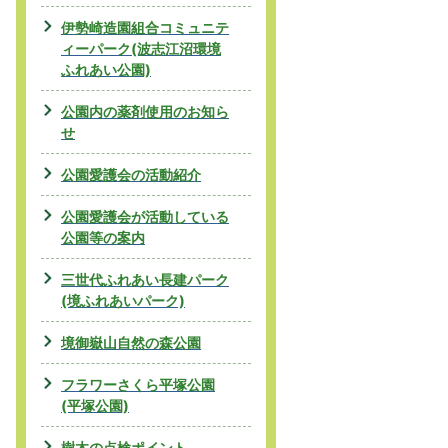
伊勢崎造園組合コミュニテ
ィーパーク(波志江沼環境
ふれあい公園)
公園内の薬剤使用のお知ら
せ
公園愛護会の活動紹介
公園愛護会が活動している
公園等の案内
三世代ふれあい長建パーク
(境ふれあいパーク)
境御嶽山自然の森公園
フラワーさくら平塚公園
(平塚公園)
樹木の点検ポイント