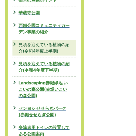
華蔵寺公園
西部公園コミュニティガー
デン事業の紹介
見頃を迎えている植物の紹
介(令和4年度上半期)
見頃を迎えている植物の紹
介(令和4年度下半期)
Landscaping赤堀緑地 い
こいの森公園(赤堀いこい
の森公園)
センヨシ せせらぎパーク
(赤堀せせらぎ公園)
身障者用トイレの設置して
ある公園案内