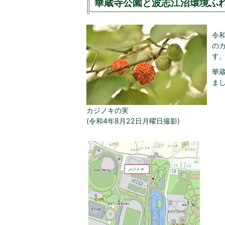
華蔵寺公園と波志江沼環境ふれ
令
の
す
華
ま
カジノキの実
(令和4年8月22日月曜日撮影)