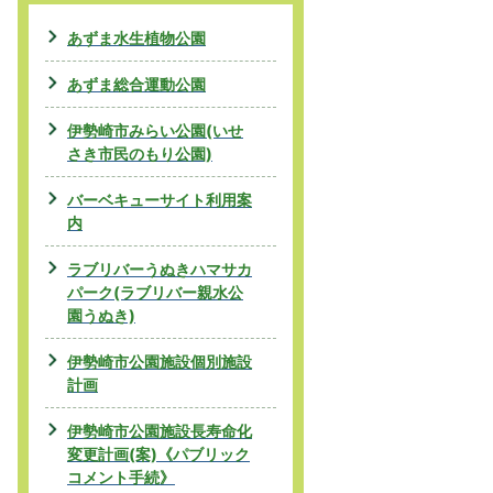
あずま水生植物公園
あずま総合運動公園
伊勢崎市みらい公園(いせ
さき市民のもり公園)
バーベキューサイト利用案
内
ラブリバーうぬきハマサカ
パーク(ラブリバー親水公
園うぬき)
伊勢崎市公園施設個別施設
計画
伊勢崎市公園施設長寿命化
変更計画(案)《パブリック
コメント手続》