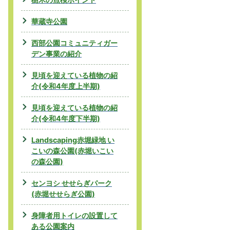
華蔵寺公園
西部公園コミュニティガー
デン事業の紹介
見頃を迎えている植物の紹
介(令和4年度上半期)
見頃を迎えている植物の紹
介(令和4年度下半期)
Landscaping赤堀緑地 い
こいの森公園(赤堀いこい
の森公園)
センヨシ せせらぎパーク
(赤堀せせらぎ公園)
身障者用トイレの設置して
ある公園案内