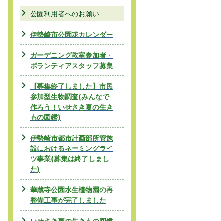
公園利用者へのお願い
伊勢崎市公園花カレンダー
ガーデニング教室参加者・
ボランティアスタッフ募集
【募集終了しました】市民
参加型生物調査(みんなで
作ろう！いせさき夏の生き
もの図鑑)
伊勢崎市都市計画部所管施
設におけるネーミングライ
ツ事業(募集は終了しまし
た)
華蔵寺公園水生植物園の再
整備工事が完了しました
いせさき夏の生きもの図鑑