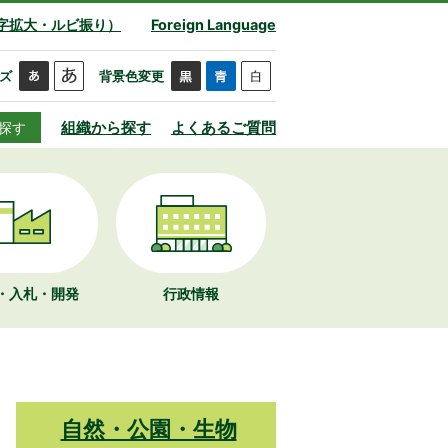
字拡大・ルビ振り）
Foreign Language
ズ
背景色変更
組織から探す
よくあるご質問
探す
・入札・開発
行政情報
自然・公園・生物