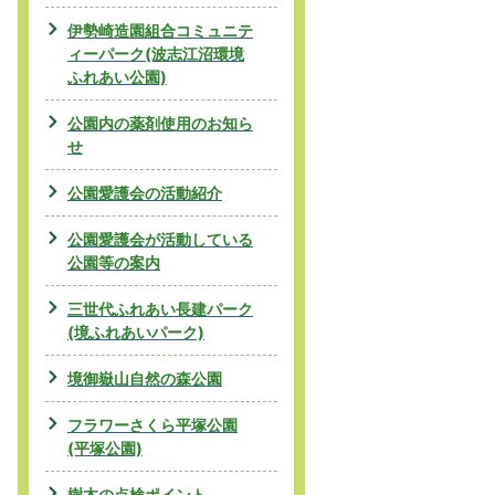
伊勢崎造園組合コミュニテ
ィーパーク(波志江沼環境
ふれあい公園)
公園内の薬剤使用のお知ら
せ
公園愛護会の活動紹介
公園愛護会が活動している
公園等の案内
三世代ふれあい長建パーク
(境ふれあいパーク)
境御嶽山自然の森公園
フラワーさくら平塚公園
(平塚公園)
樹木の点検ポイント