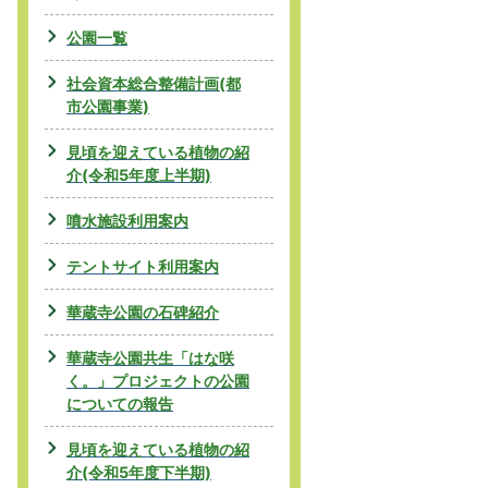
公園一覧
社会資本総合整備計画(都
市公園事業)
見頃を迎えている植物の紹
介(令和5年度上半期)
噴水施設利用案内
テントサイト利用案内
華蔵寺公園の石碑紹介
華蔵寺公園共生「はな咲
く。」プロジェクトの公園
についての報告
見頃を迎えている植物の紹
介(令和5年度下半期)