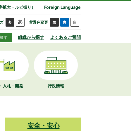
字拡大・ルビ振り）
Foreign Language
ズ
背景色変更
組織から探す
よくあるご質問
探す
・入札・開発
行政情報
安全・安心