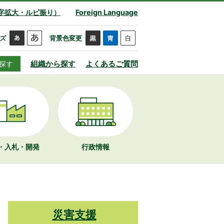
字拡大・ルビ振り）
Foreign Language
ズ
背景色変更
組織から探す
よくあるご質問
探す
・入札・開発
行政情報
災害支援