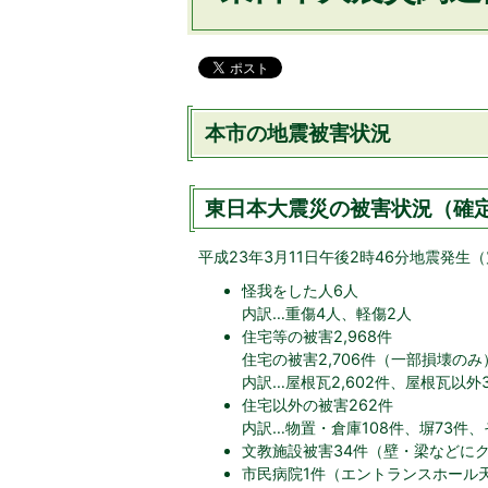
本市の地震被害状況
東日本大震災の被害状況（確
平成23年3月11日午後2時46分地震発生
怪我をした人6人
内訳…重傷4人、軽傷2人
住宅等の被害2,968件
住宅の被害2,706件（一部損壊のみ
内訳…屋根瓦2,602件、屋根瓦以
住宅以外の被害262件
内訳…物置・倉庫108件、塀73件、
文教施設被害34件（壁・梁などに
市民病院1件（エントランスホール