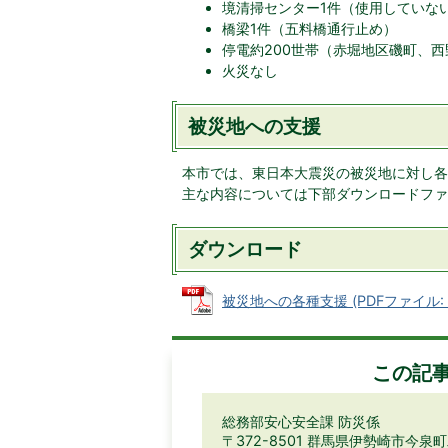
境清掃センター1件（使用していな
橋梁1件（五料橋通行止め）
停電約200世帯（赤堀地区磯町、
火災なし
被災地への支援
本市では、東日本大震災の被災地に対し各
主な内容については下部ダウンロードファ
ダウンロード
被災地への各種支援 (PDFファイル: 4
この記
総務部安心安全課 防災係
〒372-8501 群馬県伊勢崎市今泉