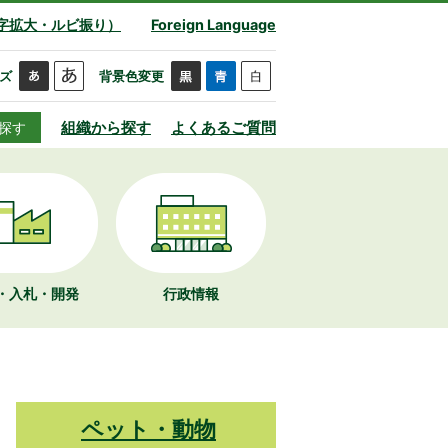
字拡大・ルビ振り）
Foreign Language
ズ
背景色変更
組織から探す
よくあるご質問
探す
・入札・開発
行政情報
ペット・動物