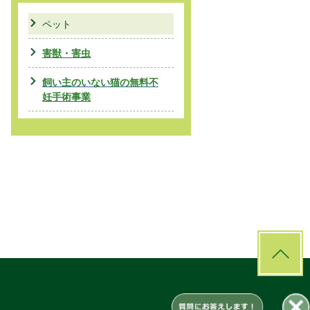
ペット
害獣・害虫
飼い主のいない猫の無料不
妊手術事業