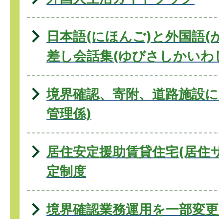
日本語(にほんご)と外国語(
差し会話集(ゆびさしかいわ
境界確認、寄附、道路施設に
管理係)
居住安定援助賃貸住宅(居住
定制度
境界確認業務運用を一部変