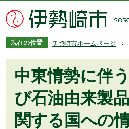
現在の位置
伊勢崎市ホームページ
中東情勢に伴
び石油由来製
関する国への