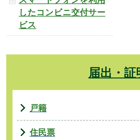
したコンビニ交付サー
ビス
届出・証
戸籍
住民票