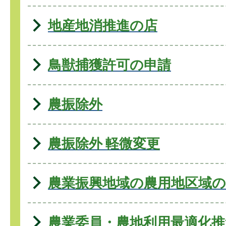
地産地消推進の店
鳥獣捕獲許可の申請
農振除外
農振除外 軽微変更
農業振興地域の農用地区域の
農業委員・農地利用最適化推