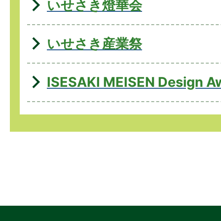
いせさき燈華会
いせさき産業祭
ISESAKI MEISEN Design A