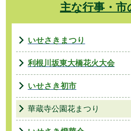
主な行事・市
いせさきまつり
利根川坂東大橋花火大会
いせさき初市
華蔵寺公園花まつり