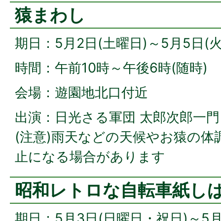
猿まわし
期日：5月2日(土曜日)～5月5日(
時間：午前10時～午後6時(随時)
会場：遊園地北口付近
出演：日光さる軍団 太郎次郎一門
(注意)雨天などの天候やお猿の
止になる場合があります
昭和レトロな自転車紙し
期日：5月3日(日曜日・祝日)～5月