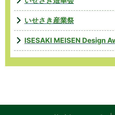
いせさき燈華会
いせさき産業祭
ISESAKI MEISEN Design A