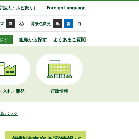
字拡大・ルビ振り）
Foreign Language
ズ
背景色変更
組織から探す
よくあるご質問
探す
・入札・開発
行政情報
情報バンク