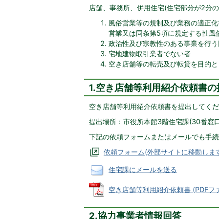
店舗、事務所、併用住宅(住宅部分が2分
風俗営業等の規制及び業務の適正化等
営業又は同条第5項に規定する性風
政治性及び宗教性のある事業を行う
宅地建物取引業者でない者
空き店舗等の転売及び転貸を目的と
1.空き店舗等利用紹介依頼書の
空き店舗等利用紹介依頼書を提出してくだ
提出場所：市役所本館3階住宅課(30番窓口
下記の依頼フォームまたはメールでも手続
依頼フォーム(外部サイトに移動します
住宅課にメールを送る
空き店舗等利用紹介依頼書 (PDFファイル
2.協力事業者情報回答