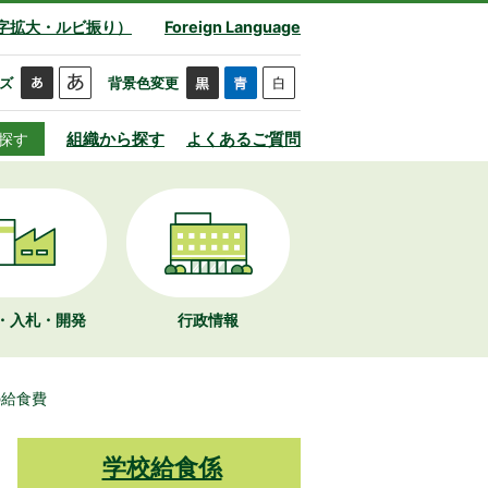
字拡大・ルビ振り）
Foreign Language
ズ
背景色変更
組織から探す
よくあるご質問
探す
・入札・開発
行政情報
の給食費
学校給食係