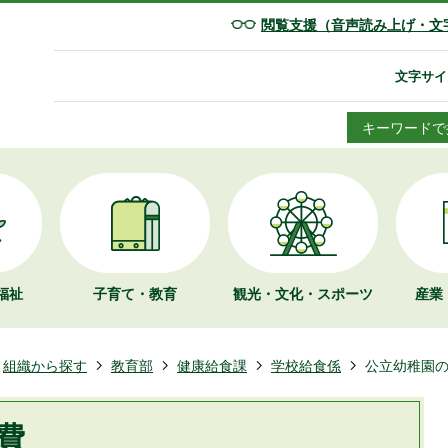
閲覧支援（音声読み上げ・文
文字サイ
キーワードで
福祉
子育て・教育
観光・文化・
スポーツ
産業
組織から探す
教育部
健康給食課
学校給食係
公立幼稚園
費