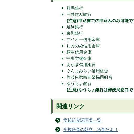
群馬銀行
三井住友銀行
(注意)申込書での申込みのみ可能
足利銀行
東和銀行
アイオー信用金庫
しののめ信用金庫
桐生信用金庫
中央労働金庫
あかぎ信用組合
ぐんまみらい信用組合
佐波伊勢崎農業協同組合
ゆうちょ銀行
(注意)ゆうちょ銀行は郵便局窓口
関連リンク
学校給食調理場一覧
学校給食の献立・給食だより