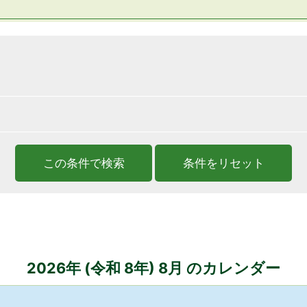
2026
年 (
令和
8
年)
8
月 のカレンダー