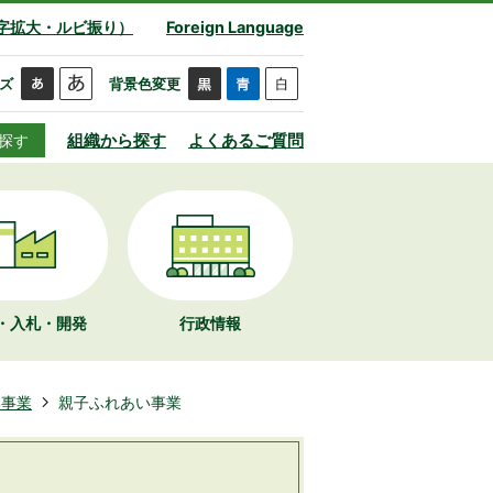
字拡大・ルビ振り）
Foreign Language
ズ
背景色変更
組織から探す
よくあるご質問
探す
・入札・開発
行政情報
い事業
親子ふれあい事業