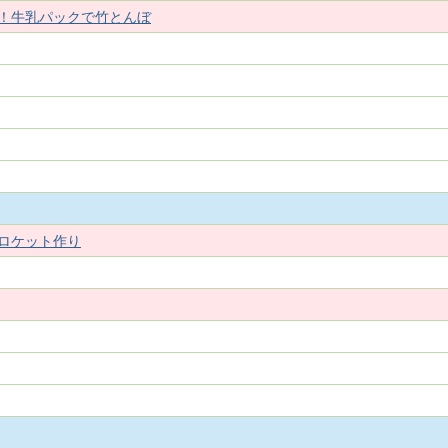
！牛乳パックで竹とんぼ
ロケット作り