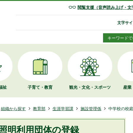
閲覧支援（音声読み上げ・文
文字サイ
キーワードで
福祉
子育て・教育
観光・文化・
スポーツ
産業
組織から探す
教育部
生涯学習課
施設管理係
中学校の校
照明利用団体の登録