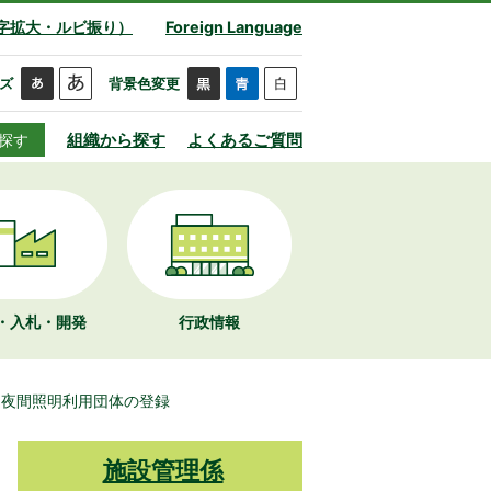
字拡大・ルビ振り）
Foreign Language
ズ
背景色変更
組織から探す
よくあるご質問
探す
・入札・開発
行政情報
庭夜間照明利用団体の登録
施設管理係