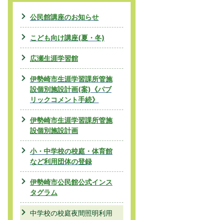
公民館講座のお知らせ
こども向け講座(夏・冬)
広瀬生涯学習館
伊勢崎市生涯学習課所管施
設個別施設計画(案)《パブ
リックコメント手続》
伊勢崎市生涯学習課所管施
設個別施設計画
小・中学校の校庭・体育館
など利用団体の登録
伊勢崎市公民館公式インス
タグラム
中学校の校庭夜間照明利用