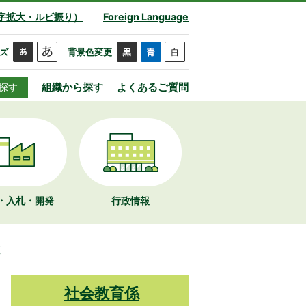
字拡大・ルビ振り）
Foreign Language
ズ
背景色変更
組織から探す
よくあるご質問
探す
・入札・開発
行政情報
座
社会教育係