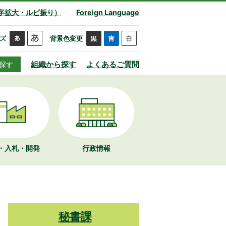
字拡大・ルビ振り）
Foreign Language
ズ
背景色変更
組織から探す
よくあるご質問
探す
・入札・開発
行政情報
秘書課