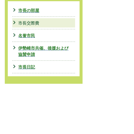
市長の部屋
市長交際費
名誉市民
伊勢崎市共催、後援および
協賛申請
市長日記