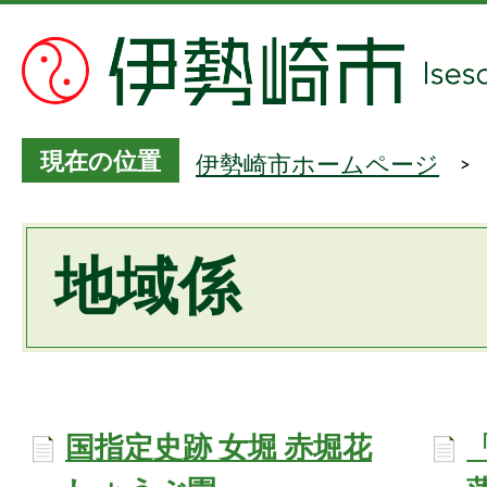
現在の位置
伊勢崎市ホームページ
地域係
国指定史跡 女堀 赤堀花