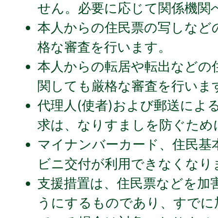
せん。必要に応じて関係機関
本⼈からの住⺠票の写しなど
格な審査を⾏います。
本⼈からの転居や転出などの
関しても厳格な審査を⾏いま
代理⼈(使者)および郵送によ
求は、なりすましを防ぐため
マイナンバーカード、住⺠基
ビニ交付が利⽤できなくなり
⽀援措置は、住⺠票などを加
うにするものであり、すでに