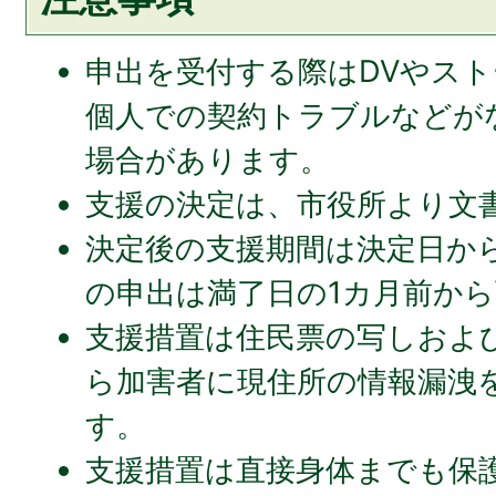
申出を受付する際はDVやス
個⼈での契約トラブルなどが
場合があります。
⽀援の決定は、市役所より⽂
決定後の⽀援期間は決定⽇か
の申出は満了⽇の1カ⽉前か
⽀援措置は住⺠票の写しおよ
ら加害者に現住所の情報漏洩
す。
⽀援措置は直接⾝体までも保