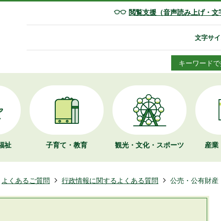
閲覧支援（音声読み上げ・文
文字サイ
キーワードで
福祉
子育て・教育
観光・文化・
スポーツ
産業
よくあるご質問
行政情報に関するよくある質問
公売・公有財産