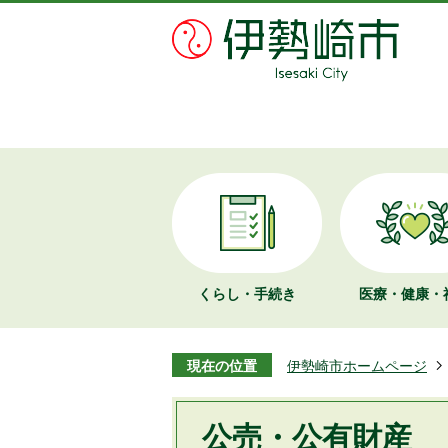
くらし・手続き
医療・健康・
現在の位置
伊勢崎市ホームページ
公売・公有財産