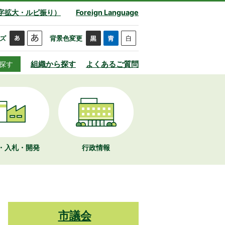
字拡大・ルビ振り）
Foreign Language
ズ
背景色変更
組織から探す
よくあるご質問
探す
・入札・開発
行政情報
市議会