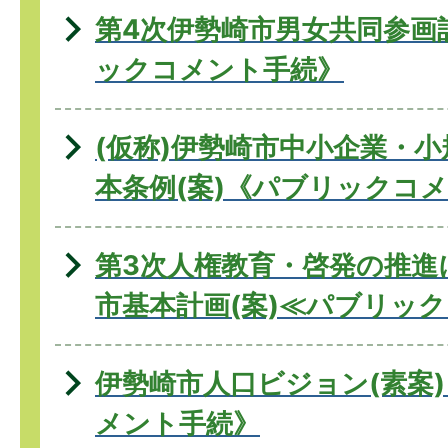
第4次伊勢崎市男女共同参画
ックコメント手続》
(仮称)伊勢崎市中小企業・
本条例(案)《パブリックコ
第3次人権教育・啓発の推進
市基本計画(案)≪パブリッ
伊勢崎市人口ビジョン(素案
メント手続》