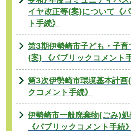
イヤ改正等(案)について《
ト手続》
第3期伊勢崎市子ども・子育
(案) 《パブリックコメント
第3次伊勢崎市環境基本計画
クコメント手続》
伊勢崎市一般廃棄物(ごみ)処
《パブリックコメント手続