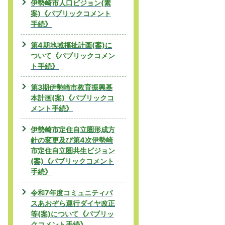
伊勢崎市人口ビジョン(素
案)《パブリックコメント
手続》
第4期地域福祉計画(案)に
ついて《パブリックコメン
ト手続》
第3期伊勢崎市教育振興基
本計画(案)《パブリックコ
メント手続》
伊勢崎市定住自立圏形成方
針の変更及び第4次伊勢崎
市定住自立圏共生ビジョン
(案)《パブリックコメント
手続》
令和7年度コミュニティバ
スあおぞら運行ダイヤ改正
等(案)について《パブリッ
クコメント手続》