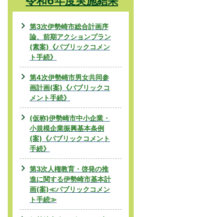
令和6年度実施結果
第3次伊勢崎市総合計画序
論、前期アクションプラン
(素案)《パブリックコメン
ト手続》
第4次伊勢崎市男女共同参
画計画(案)《パブリックコ
メント手続》
(仮称)伊勢崎市中小企業・
小規模企業振興基本条例
(案)《パブリックコメント
手続》
第3次人権教育・啓発の推
進に関する伊勢崎市基本計
画(案)≪パブリックコメン
ト手続≫