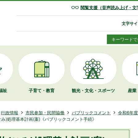
閲覧支援（音声読み上げ・文
文字サイ
キーワードで
福祉
子育て・教育
観光・文化・
スポーツ
産業
行政情報
市民参加・民間協働
パブリックコメント
令和6年
ごみ)処理基本計画(案)《パブリックコメント手続》