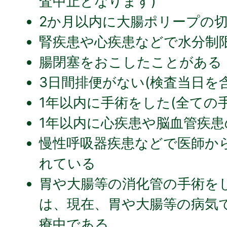
査中止となります)
2か月以内に大腸ポリープの
腎疾患や心疾患などで水分制
腸閉塞をおこしたことがある
3日間排便がない(検査当日を含
1年以内に手術をした(全ての
1年以内に心疾患や脳血管疾
慢性呼吸器疾患などで医師か
れている
胃や大腸等の消化管の手術を
は、現在、胃や大腸等の病気
療中である