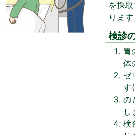
を採取
ります
検診の
胃
体
ゼ
す
の
し
検