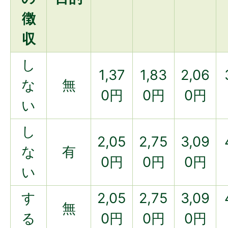
徴
収
し
1,37
1,83
2,06
な
無
0円
0円
0円
い
し
2,05
2,75
3,09
な
有
0円
0円
0円
い
す
2,05
2,75
3,09
無
る
0円
0円
0円