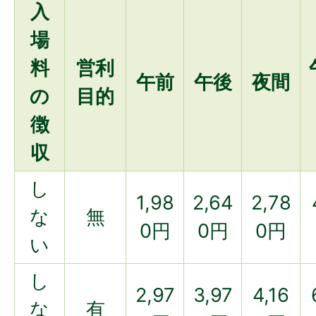
入
場
料
営利
午前
午後
夜間
の
目的
徴
収
し
1,98
2,64
2,78
な
無
0円
0円
0円
い
し
2,97
3,97
4,16
な
有