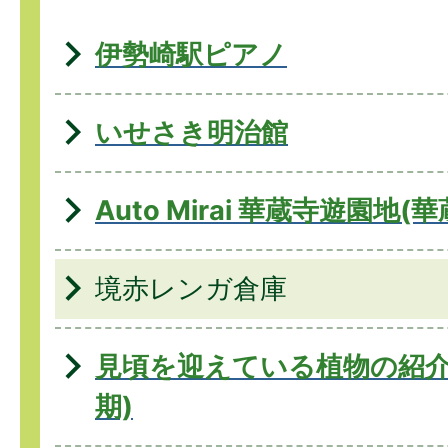
伊勢崎駅ピアノ
いせさき明治館
Auto Mirai 華蔵寺遊園地
境赤レンガ倉庫
見頃を迎えている植物の紹介
期)