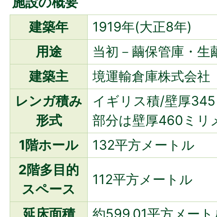
施設の概要
建築年
1919年(大正8年)
用途
当初－繭保管庫・生
建築主
境運輸倉庫株式会社
レンガ積み
イギリス積/壁厚34
形式
部分は壁厚460ミリ
1階ホール
132平方メートル
2階多目的
112平方メートル
スペース
延床面積
約599.01平方メート