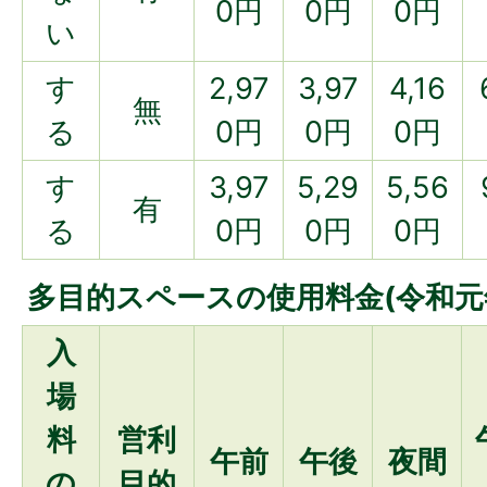
0円
0円
0円
い
す
2,97
3,97
4,16
無
る
0円
0円
0円
す
3,97
5,29
5,56
有
る
0円
0円
0円
多目的スペースの使用料金(令和元年
入
場
料
営利
午前
午後
夜間
の
目的