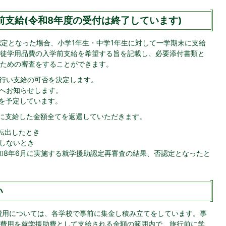
前支給(令和8年度の受付は終了しています)
認定となった場合、小学1年生・中学1年生に対して一学期末に支給
徒学用品費の入学前支給を希望する旨を記載し、必要添付書類と
ための審査をすることができます。
行い支給の可否を決定します。
へお知らせします。
末を予定しています。
前に支給した金額全てを返還していただきます。
転出したとき
しないとき
和8年6月に実施する就学援助認定再審査の結果、否認定となったと
い
費用については、各学校で事前に集金し積み立てをしています。事
費用を就学援助費として支給される金額の範囲内で、旅行前に学