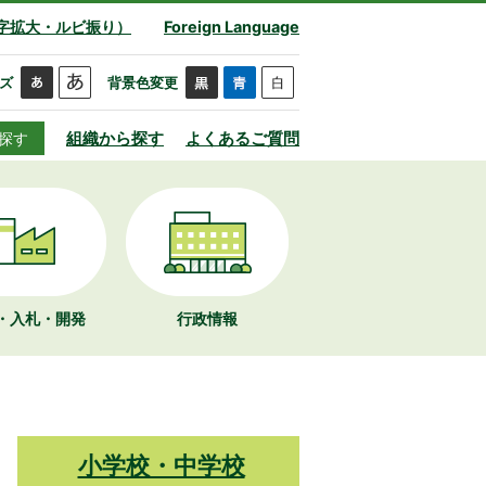
字拡大・ルビ振り）
Foreign Language
ズ
背景色変更
組織から探す
よくあるご質問
探す
・入札・開発
行政情報
小学校・中学校