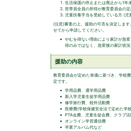
生活保護の停止または廃止から1年
世帯員全員の所得が教育委員会の定
児童扶養手当を受給している方 (児
(注意)審査の上、援助の可否を決定しま
せてから申請してください。
やむを得ない理由により家計が急変
得のみではなく、急変後の家計状況
援助の内容
教育委員会が定めた単価に基づき、学校費
定です。
学用品費、通学用品費
新入学児童生徒学用品費
修学旅行費、校外活動費
医療費(学校保健安全法で定めた学校
PTA会費、児童生徒会費、クラブ活
オンライン学習通信費
卒業アルバム代など