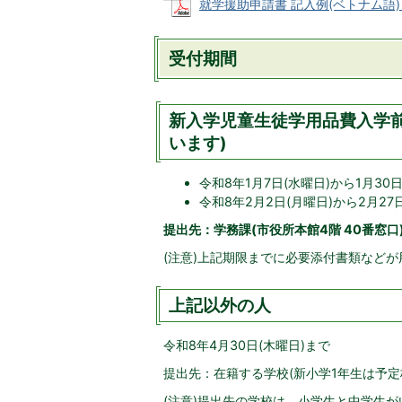
就学援助申請書 記入例(ベトナム語) (P
受付期間
新入学児童生徒学用品費入学前
います)
令和8年1月7日(水曜日)から1月3
令和8年2月2日(月曜日)から2月2
提出先：学務課(市役所本館4階 40番窓口
(注意)上記期限までに必要添付書類など
上記以外の人
令和8年4月30日(木曜日)まで
提出先：在籍する学校(新小学1年生は予定
(注意)提出先の学校は、小学生と中学生