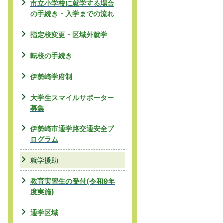
市立小学校に就学する場合
の手続き・入学までの流れ
指定校変更・区域外就学
転校の手続き
伊勢崎学府制
大学生スマイルサポーター
募集
伊勢崎市通学路交通安全プ
ログラム
就学援助
教育実習生の受付(令和9年
度実施)
通学区域