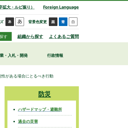
字拡大・ルビ振り）
Foreign Language
ズ
背景色変更
組織から探す
よくあるご質問
探す
業・入札・開発
行政情報
能性がある場合にとるべき行動
防災
ハザードマップ・避難所
過去の災害