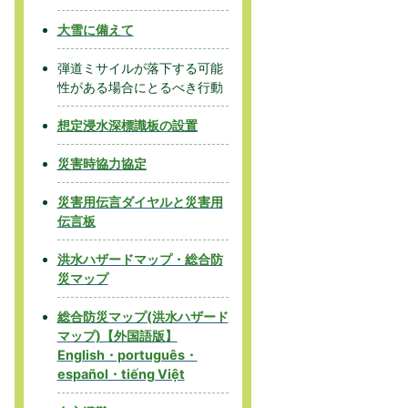
大雪に備えて
弾道ミサイルが落下する可能
性がある場合にとるべき行動
想定浸水深標識板の設置
災害時協力協定
災害用伝言ダイヤルと災害用
伝言板
洪水ハザードマップ・総合防
災マップ
総合防災マップ(洪水ハザード
マップ)【外国語版】
English・português・
español・tiếng Việt