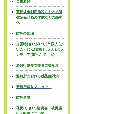
自主避難
要配慮者利用施設における避
難確保計画の作成などの義務
化
防災の知識
災害時(さいがいじ)外国人(が
いこくじん)支援(しえん)ボラ
ンティア(ぼらんてぃあ)
避難行動要支援者支援制度
避難所における感染症対策
避難所運営マニュアル
防災倉庫
罹災(りさい)証明書・被災届
出証明書について