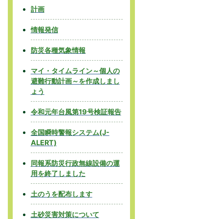
計画
情報発信
防災各種気象情報
マイ・タイムライン～個人の
避難行動計画～を作成しまし
ょう
令和元年台風第19号検証報告
全国瞬時警報システム(J-
ALERT)
同報系防災行政無線設備の運
用を終了しました
土のうを配布します
土砂災害対策について