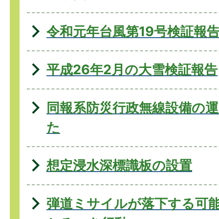
令和元年台風第19号検証報
平成26年2月の大雪検証報告
同報系防災行政無線設備の
た
想定浸水深標識板の設置
弾道ミサイルが落下する可