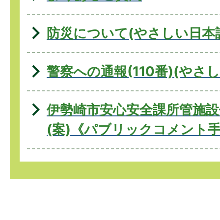
防災について(やさしい日本
警察への通報(110番)(やさ
伊勢崎市安心安全課所管施設
(案)《パブリックコメント