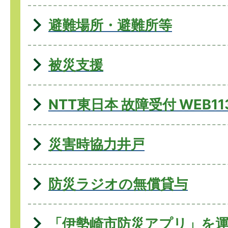
避難場所・避難所等
被災支援
NTT東日本 故障受付 WEB11
災害時協力井戸
防災ラジオの無償貸与
「伊勢崎市防災アプリ」を