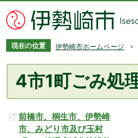
現在の位置
伊勢崎市ホームページ
4市1町ごみ処
前橋市、桐生市、伊勢崎
市、みどり市及び玉村