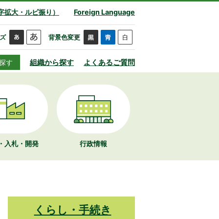
字拡大・ルビ振り）
Foreign Language
ズ
背景色変更
組織から探す
よくあるご質問
探す
・入札・開発
行政情報
くらし・手続き