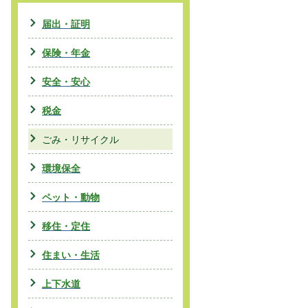
届出・証明
保険・年金
安全・安心
税金
ごみ・リサイクル
環境保全
ペット・動物
移住・定住
住まい・生活
上下水道