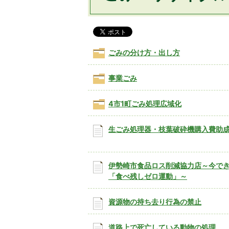
ごみの分け方・出し方
事業ごみ
4市1町ごみ処理広域化
生ごみ処理器・枝葉破砕機購入費助
伊勢崎市食品ロス削減協力店～今で
「食べ残しゼロ運動」～
資源物の持ち去り行為の禁止
道路上で死亡している動物の処理