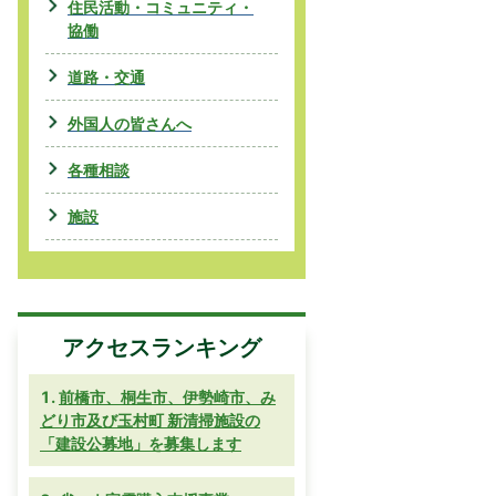
住民活動・コミュニティ・
協働
道路・交通
外国人の皆さんへ
各種相談
施設
アクセスランキング
前橋市、桐生市、伊勢崎市、み
どり市及び玉村町 新清掃施設の
「建設公募地」を募集します